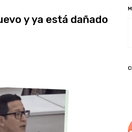
M
uevo y ya está dañado
C