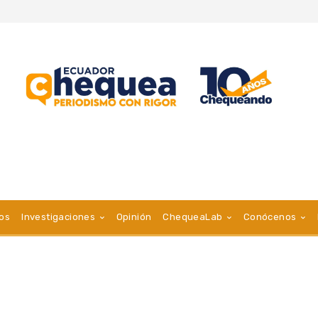
vos
Investigaciones
Opinión
ChequeaLab
Conócenos