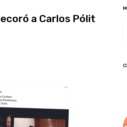
M
ecoró a Carlos Pólit
C