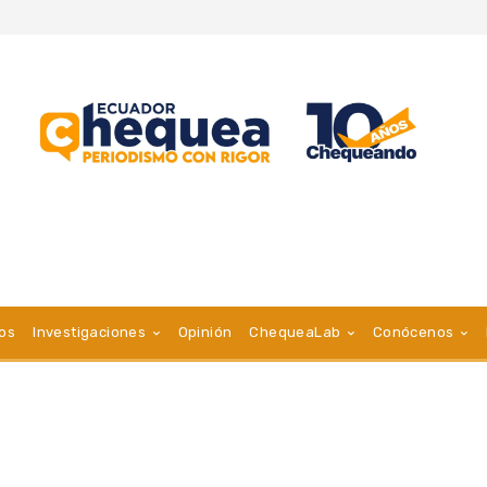
vos
Investigaciones
Opinión
ChequeaLab
Conócenos