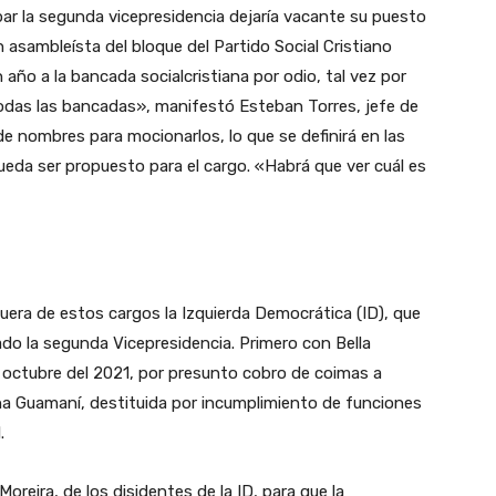
ar la segunda vicepresidencia dejaría vacante su puesto
n asambleísta del bloque del Partido Social Cristiano
 año a la bancada socialcristiana por odio, tal vez por
todas las bancadas», manifestó Esteban Torres, jefe de
e nombres para mocionarlos, lo que se definirá en las
ueda ser propuesto para el cargo. «Habrá que ver cuál es
fuera de estos cargos la Izquierda Democrática (ID), que
ado la segunda Vicepresidencia. Primero con Bella
en octubre del 2021, por presunto cobro de coimas a
ña Guamaní, destituida por incumplimiento de funciones
l.
eira, de los disidentes de la ID, para que la