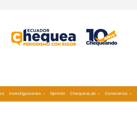
vos
Investigaciones
Opinión
ChequeaLab
Conócenos