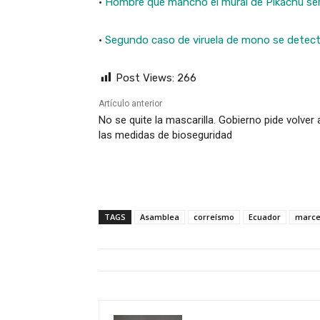
·
Hombre que manchó el mural de Pikachu se
·
Segundo caso de viruela de mono se detect
Post Views:
266
Artículo anterior
No se quite la mascarilla. Gobierno pide volver 
las medidas de bioseguridad
TAGS
Asamblea
correísmo
Ecuador
marce