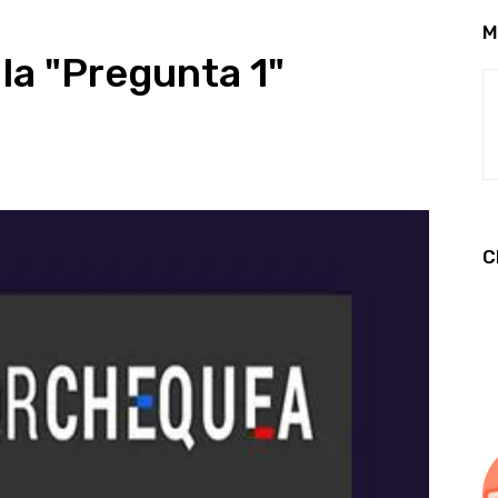
M
la "Pregunta 1"
C