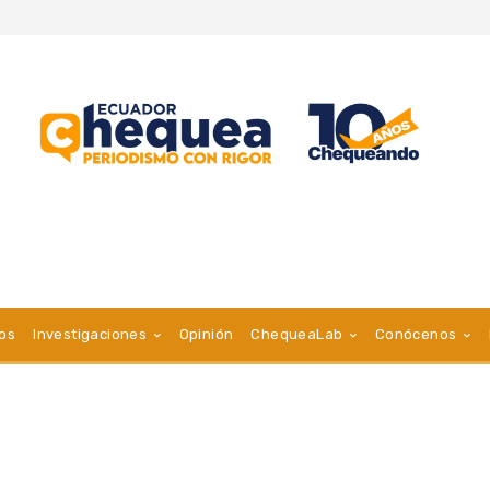
vos
Investigaciones
Opinión
ChequeaLab
Conócenos