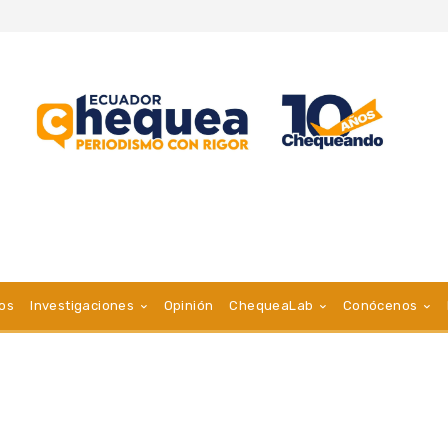
vos
Investigaciones
Opinión
ChequeaLab
Conócenos