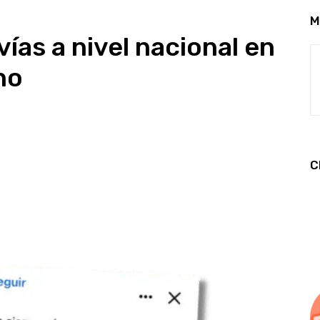
M
ías a nivel nacional en
no
C