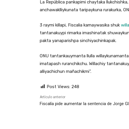
La República pankapimi chaytaka llukchishka
anchawaklliykunata taripaykuna rurakurka, ON
3 raymi killapi, Fiscalia kamaywasika shuk
will
tantanakuypi rimarka imashinatak shuwaykun
pakta yanaparishpa sinchiyachinkapak.
ONU tantankauymanta llulla willaykunamanta
imatapash ruranchikchu. Willachiy tantanakuy
alliyachichun mañachikmi”.
Post Views:
248
Artículo anterior
Fiscalía pide aumentar la sentencia de Jorge G