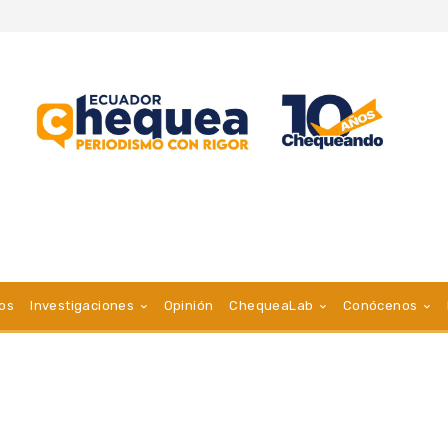
vos
Investigaciones
Opinión
ChequeaLab
Conócenos