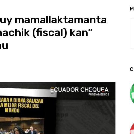
M
ukuy mamallaktamanta
achik (fiscal) kan”
hu
C