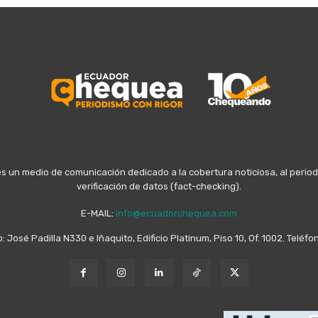
n medio de comunicación dedicado a la cobertura noticiosa, al periodis
verificación de datos (fact-checking).
E-MAIL:
info@ecuadorchequea.com
o: José Padilla N330 e Iñaquito, Edificio Platinum, Piso 10, Of. 1002. Telé