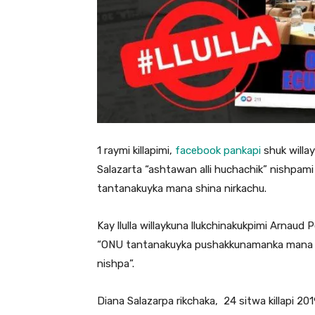
1 raymi killapimi,
facebook pankapi
shuk willa
Salazarta “ashtawan alli huchachik” nishpami s
tantanakuyka mana shina nirkachu.
Kay llulla willaykuna llukchinakukpimi Arnau
“ONU tantanakuyka pushakkunamanka mana sh
nishpa”.
Diana Salazarpa rikchaka, 24 sitwa killapi 2