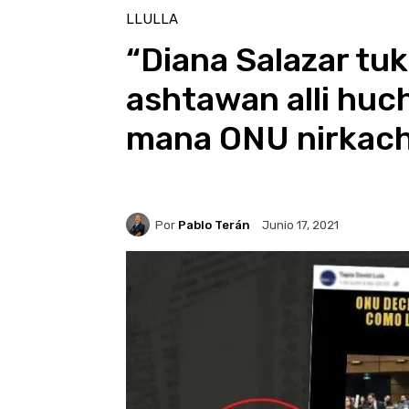
LLULLA
“Diana Salazar t
ashtawan alli huch
mana ONU nirkac
Por
Pablo Terán
Junio 17, 2021