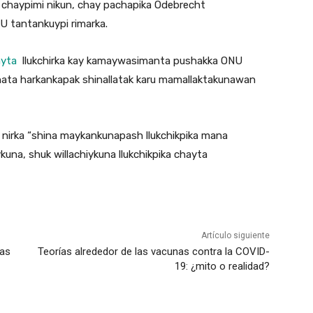
, chaypimi nikun, chay pachapika Odebrecht
U tantankuypi rimarka.
ayta
llukchirka kay kamaywasimanta pushakka ONU
ata harkankapak shinallatak karu mamallaktakunawan
 nirka “shina maykankunapash llukchikpika mana
kuna, shuk willachiykuna llukchikpika chayta
Artículo siguiente
las
Teorías alrededor de las vacunas contra la COVID-
19: ¿mito o realidad?