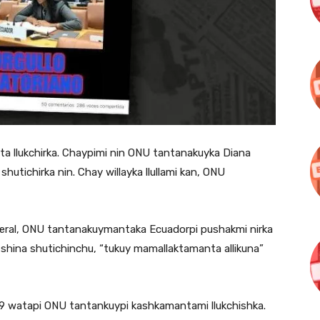
yta llukchirka. Chaypimi nin ONU tantanakuyka Diana
hutichirka nin. Chay willayka llullami kan, ONU
d Peral, ONU tantanakuymantaka Ecuadorpi pushakmi nirka
ina shutichinchu, “tukuy mamallaktamanta allikuna”
019 watapi ONU tantankuypi kashkamantami llukchishka.