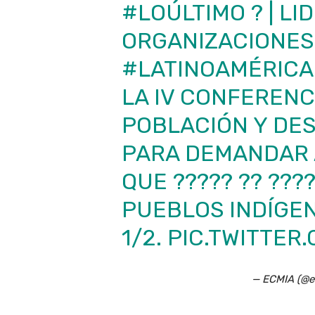
#LOÚLTIMO
? | L
ORGANIZACIONES
#LATINOAMÉRICA
LA IV CONFERENC
POBLACIÓN Y DES
PARA DEMANDAR 
QUE ????? ?? ???
PUEBLOS INDÍGE
1/2.
PIC.TWITTER
— ECMIA (@e