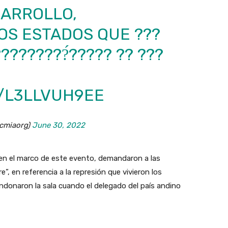
SARROLLO,
OS ESTADOS QUE ???
????????́?????
?? ???
M/L3LLVUH9EE
cmiaorg)
June 30, 2022
 en el marco de este evento, demandaron a las
”, en referencia a la represión que vivieron los
onaron la sala cuando el delegado del país andino