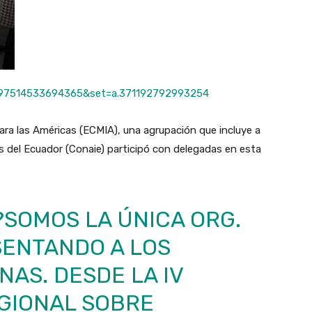
197514533694365&set=a.371192792993254
ara las Américas (ECMIA), una agrupación que incluye a
s del Ecuador (Conaie) participó con delegadas en esta
?SOMOS LA ÚNICA ORG.
SENTANDO A LOS
ENAS
. DESDE LA IV
GIONAL SOBRE