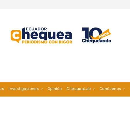
vos
Investigaciones
Opinión
ChequeaLab
Conócenos