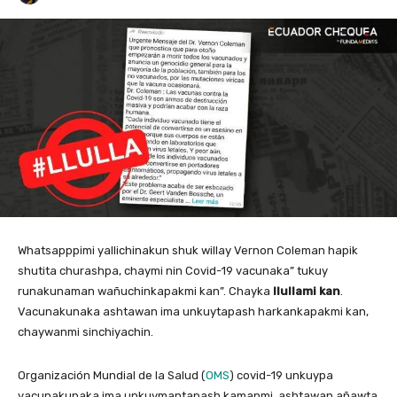
Whatsapppimi yallichinakun shuk willay Vernon Coleman hapik
shutita churashpa, chaymi nin Covid-19 vacunaka” tukuy
runakunaman wañuchinkapakmi kan”. Chayka
llullami kan
.
Vacunakunaka ashtawan ima unkuytapash harkankapakmi kan,
chaywanmi sinchiyachin.
Organización Mundial de la Salud (
OMS
) covid-19 unkuypa
vacunakunaka ima unkuymantapash kamanmi, ashtawan añawta