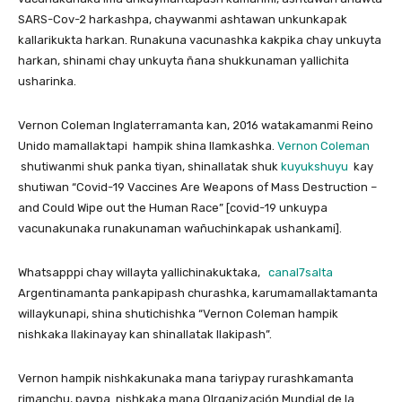
SARS-Cov-2 harkashpa, chaywanmi ashtawan unkunkapak
kallarikukta harkan. Runakuna vacunashka kakpika chay unkuyta
harkan, shinami chay unkuyta ñana shukkunaman yallichita
usharinka.
Vernon Coleman Inglaterramanta kan, 2016 watakamanmi Reino
Unido mamallaktapi hampik shina llamkashka.
Vernon Coleman
shutiwanmi shuk panka tiyan, shinallatak shuk
kuyukshuyu
kay
shutiwan “Covid-19 Vaccines Are Weapons of Mass Destruction –
and Could Wipe out the Human Race” [covid-19 unkuypa
vacunakunaka runakunaman wañuchinkapak ushankami].
Whatsapppi chay willayta yallichinakuktaka,
canal7salta
Argentinamanta pankapipash churashka, karumamallaktamanta
willaykunapi, shina shutichishka “Vernon Coleman hampik
nishkaka llakinayay kan shinallatak llakipash”.
Vernon hampik nishkakunaka mana tariypay rurashkamanta
rimanchu, paypa nishkaka mana OIrganización Mundial de la