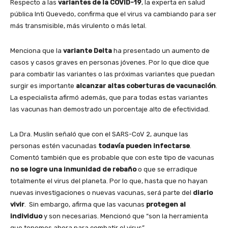
Respecto a las
variantes de la COVID-19
, la experta en salud
pública Inti Quevedo, confirma que el virus va cambiando para ser
más transmisible, más virulento o más letal.
Menciona que la
variante Delta
ha presentado un aumento de
casos y casos graves en personas jóvenes. Por lo que dice que
para combatir las variantes o las próximas variantes que puedan
surgir es importante
alcanzar altas coberturas de vacunación
.
La especialista afirmó además, que para todas estas variantes
las vacunas han demostrado un porcentaje alto de efectividad.
La Dra. Muslin señaló que con el SARS-CoV 2, aunque las
personas estén vacunadas
todavía pueden infectarse
.
Comentó también que es probable que con este tipo de vacunas
no se logre una inmunidad de rebaño
o que se erradique
totalmente el virus del planeta. Por lo que, hasta que no hayan
nuevas investigaciones o nuevas vacunas, será parte del
diario
vivir
. Sin embargo, afirma que las vacunas
protegen al
individuo
y son necesarias. Mencionó que “son la herramienta
que tenemos ahora para combatir el virus”.