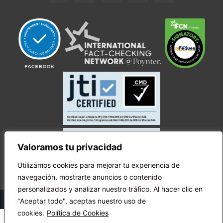
Valoramos tu privacidad
Utilizamos cookies para mejorar tu experiencia de
navegación, mostrarte anuncios o contenido
personalizados y analizar nuestro tráfico. Al hacer clic en
© Copyright Ecuador Chequea 2025.
"Aceptar todo", aceptas nuestro uso de
cookies.
Política de Cookies