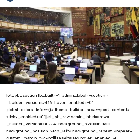
[et_pb_section fb_built=»1″ admin_label=»section»
_builder_version=»4.16″ hover_enabled=»0″
global_colors_info=»{}» theme_builder_area=»post_content»
sticky_enabled=»0″][et_pb_row admin_label=»row»
_builder_version=»4.27.4″ background_size=»initial»
background_position=»top_left» background_repeat=»repeat»
custom_margin=»-46px||||false|false» hover_enabled=»0″