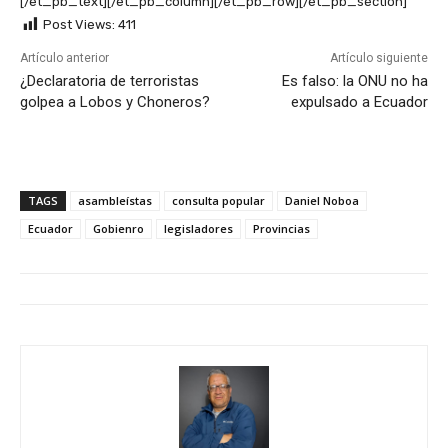
[/et_pb_text][/et_pb_column][/et_pb_row][/et_pb_section]
Post Views:
411
Artículo anterior
Artículo siguiente
¿Declaratoria de terroristas
Es falso: la ONU no ha
golpea a Lobos y Choneros?
expulsado a Ecuador
TAGS
asambleístas
consulta popular
Daniel Noboa
Ecuador
Gobienro
legisladores
Provincias