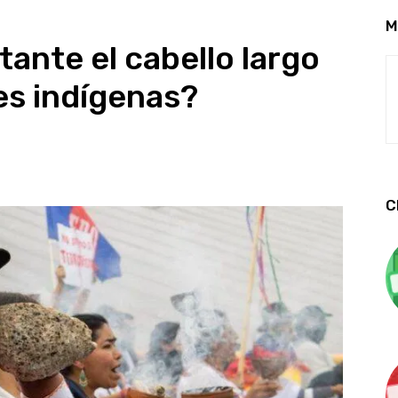
M
ante el cabello largo
es indígenas?
C