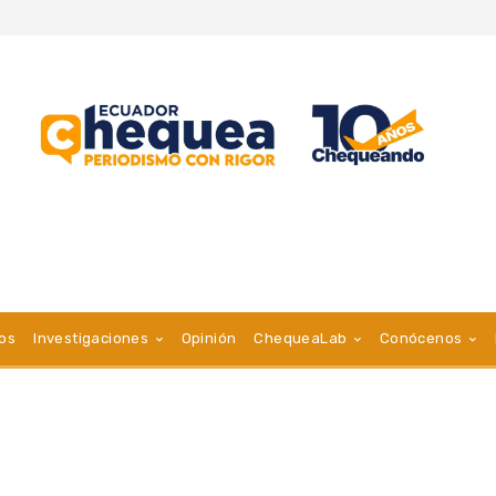
vos
Investigaciones
Opinión
ChequeaLab
Conócenos