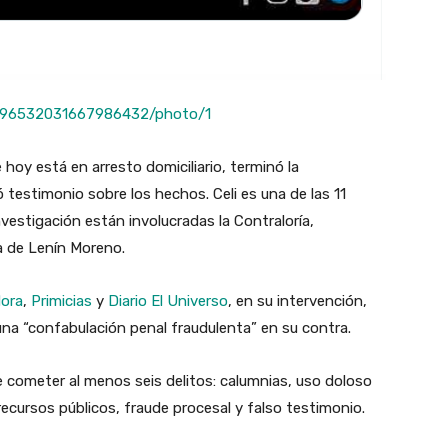
s/1596532031667986432/photo/1
 hoy está en arresto domiciliario, terminó la
 testimonio sobre los hechos. Celi es una de las 11
vestigación están involucradas la Contraloría,
ia de Lenín Moreno.
Hora
,
Primicias
y
Diario El Universo
, en su intervención,
o una “confabulación penal fraudulenta” en su contra.
 cometer al menos seis delitos: calumnias, uso doloso
 recursos públicos, fraude procesal y falso testimonio.