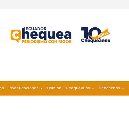
vos
Investigaciones
Opinión
ChequeaLab
Conócenos