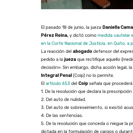
El pasado 18 de junio, la jueza
Daniella Cam
Pérez Reina,
y dictó como
medida cautelar e
en la Corte Nacional de Justicia, en Quito, a p
La reacción del
abogado
defensor del expre
pedido a la
jueza
que rectifique aquello (medi
decisión». Sin embargo, dicha acción legal, l
Integral Penal
(Coip) no lo permite.
El
artículo 653
del
Coip
señala que procederá 
1. De la resolución que declara la prescripción 
2. Del auto de nulidad.
3. Del auto de sobreseimiento, si existió acus
4. De las sentencias.
5. De la resolución que conceda o niegue la p
dictada en la formulación de cargos o durante 