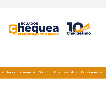
vos
Investigaciones
Opinión
ChequeaLab
Conócenos