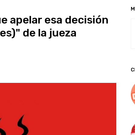
M
e apelar esa decisión
s)" de la jueza
C