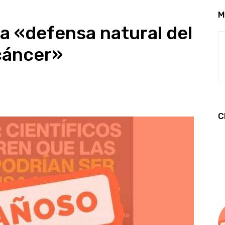
M
la «defensa natural del
cáncer»
C