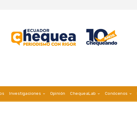
vos
Investigaciones
Opinión
ChequeaLab
Conócenos