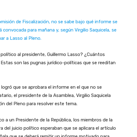
omisión de Fiscalización, no se sabe bajo qué informe se
stá convocada para mañana y, según Virgilio Saquicela, se
ar a Lasso al Pleno.
 político al presidente, Guillermo Lasso? ¿Cuántos
Estas son las pugnas jurídico-políticas que se reeditan
 logró que se aprobara el informe en el que no se
ario, el presidente de la Asamblea, Virgilio Saquicela
n del Pleno para resolver este tema.
tico a un Presidente de la República, los miembros de la
del juicio político esperaban que se aplicara el artículo
eñala que se deberá remitir un informe motivado para