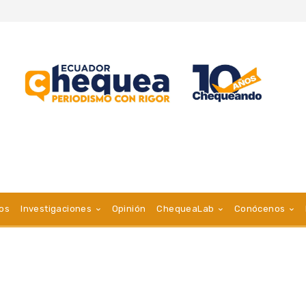
vos
Investigaciones
Opinión
ChequeaLab
Conócenos