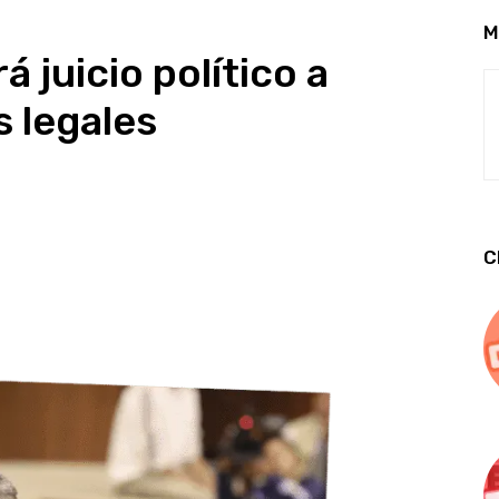
M
 juicio político a
s legales
C