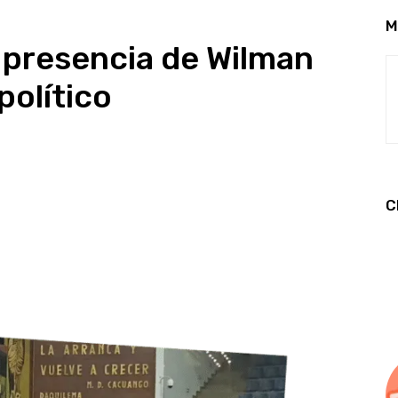
M
 presencia de Wilman
político
C