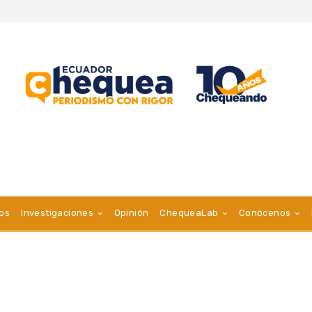
vos
Investigaciones
Opinión
ChequeaLab
Conócenos