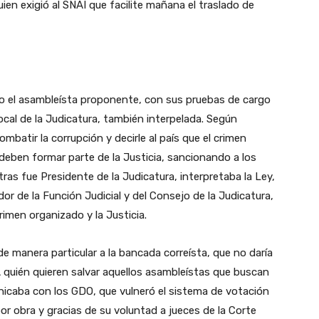
ien exigió al SNAI que facilite mañana el traslado de
no el asambleísta proponente, con sus pruebas de cargo
ocal de la Judicatura, también interpelada. Según
combatir la corrupción y decirle al país que el crimen
 deben formar parte de la Justicia, sancionando a los
ras fue Presidente de la Judicatura, interpretaba la Ley,
ador de la Función Judicial y del Consejo de la Judicatura,
crimen organizado y la Justicia.
ó de manera particular a la bancada correísta, que no daría
A quién quieren salvar aquellos asambleístas que buscan
icaba con los GDO, que vulneró el sistema de votación
or obra y gracias de su voluntad a jueces de la Corte