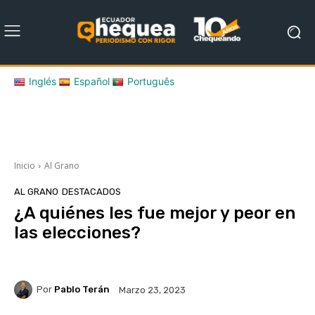
Inglés
Español
Português
Inicio
Al Grano
AL GRANO
DESTACADOS
¿A quiénes les fue mejor y peor en
las elecciones?
Por
Pablo Terán
Marzo 23, 2023