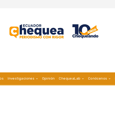
vos
Investigaciones
Opinión
ChequeaLab
Conócenos