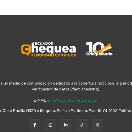
n medio de comunicación dedicado a la cobertura noticiosa, al periodis
verificación de datos (fact-checking).
E-MAIL:
info@ecuadorchequea.com
o: José Padilla N330 e Iñaquito, Edificio Platinum, Piso 10, Of. 1002. Telé