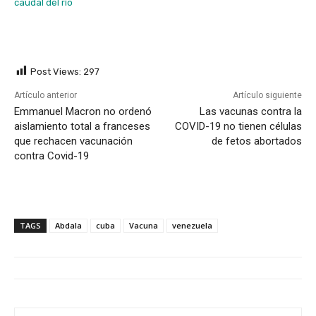
caudal del río
Post Views:
297
Artículo anterior
Artículo siguiente
Emmanuel Macron no ordenó
Las vacunas contra la
aislamiento total a franceses
COVID-19 no tienen células
que rechacen vacunación
de fetos abortados
contra Covid-19
TAGS
Abdala
cuba
Vacuna
venezuela