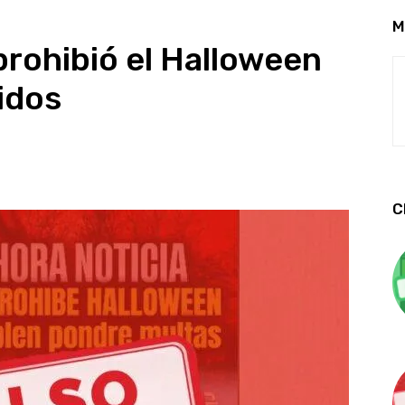
M
rohibió el Halloween
idos
C