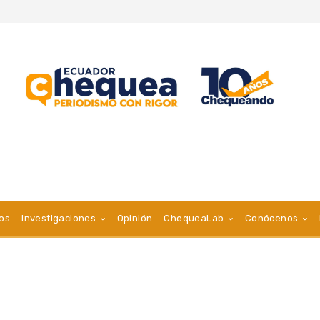
vos
Investigaciones
Opinión
ChequeaLab
Conócenos