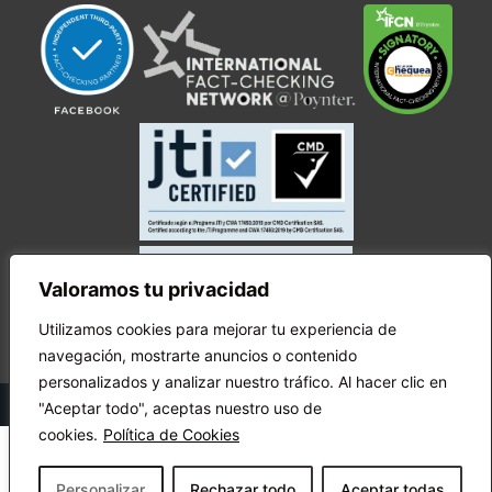
Valoramos tu privacidad
Utilizamos cookies para mejorar tu experiencia de
navegación, mostrarte anuncios o contenido
personalizados y analizar nuestro tráfico. Al hacer clic en
© Copyright Ecuador Chequea 2025.
"Aceptar todo", aceptas nuestro uso de
cookies.
Política de Cookies
Personalizar
Rechazar todo
Aceptar todas