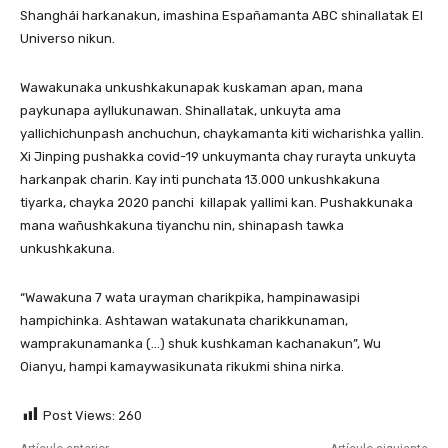
Shanghái harkanakun, imashina Españamanta ABC shinallatak El
Universo nikun.
Wawakunaka unkushkakunapak kuskaman apan, mana
paykunapa ayllukunawan. Shinallatak, unkuyta ama
yallichichunpash anchuchun, chaykamanta kiti wicharishka yallin.
Xi Jinping pushakka covid-19 unkuymanta chay rurayta unkuyta
harkanpak charin. Kay inti punchata 13.000 unkushkakuna
tiyarka, chayka 2020 panchi killapak yallimi kan. Pushakkunaka
mana wañushkakuna tiyanchu nin, shinapash tawka
unkushkakuna.
“Wawakuna 7 wata urayman charikpika, hampinawasipi
hampichinka. Ashtawan watakunata charikkunaman,
wamprakunamanka (…) shuk kushkaman kachanakun”, Wu
Oianyu, hampi kamaywasikunata rikukmi shina nirka.
Post Views:
260