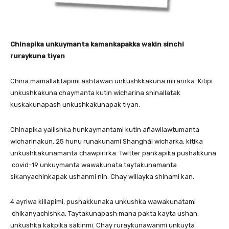
Chinapika unkuymanta kamankapakka wakin sinchi
ruraykuna tiyan
China mamallaktapimi ashtawan unkushkkakuna mirarirka. Kitipi
unkushkakuna chaymanta kutin wicharina shinallatak
kuskakunapash unkushkakunapak tiyan.
Chinapika yallishka hunkaymantami kutin añawllawtumanta
wicharinakun. 25 hunu runakunami Shanghái wicharka, kitika
unkushkakunamanta chawpirirka. Twitter pankapika pushakkuna
covid-19 unkuymanta wawakunata taytakunamanta
sikanyachinkapak ushanmi nin. Chay willayka shinami kan.
4 ayriwa killapimi, pushakkunaka unkushka wawakunatami
chikanyachishka. Taytakunapash mana pakta kayta ushan,
unkushka kakpika sakinmi. Chay ruraykunawanmi unkuyta