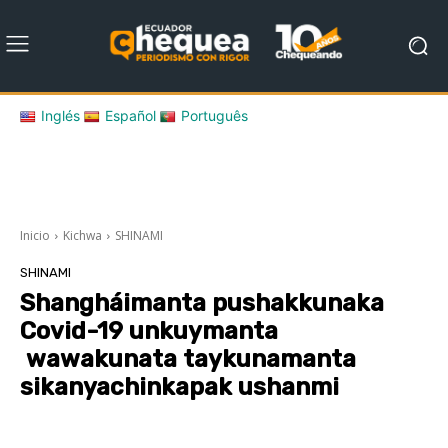
Inglés
Español
Português
Inicio
Kichwa
SHINAMI
SHINAMI
Shangháimanta pushakkunaka
Covid-19 unkuymanta
wawakunata taykunamanta
sikanyachinkapak ushanmi