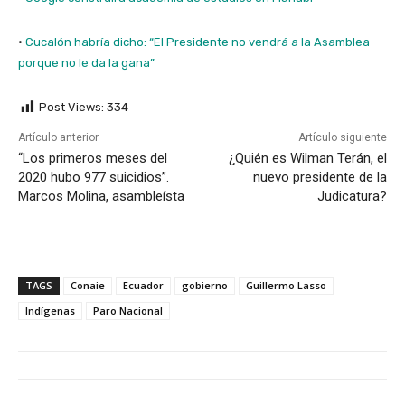
·
Cucalón habría dicho: “El Presidente no vendrá a la Asamblea
porque no le da la gana”
Post Views:
334
Artículo anterior
Artículo siguiente
“Los primeros meses del
¿Quién es Wilman Terán, el
2020 hubo 977 suicidios”.
nuevo presidente de la
Marcos Molina, asambleísta
Judicatura?
TAGS
Conaie
Ecuador
gobierno
Guillermo Lasso
Indígenas
Paro Nacional