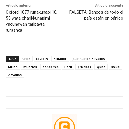
Artículo anterior
Artículo siguiente
Oxford 1077 runakunapi 18,
FALSETA: Bancos de todo el
55 wata charikkunapimi
país están en pánico
vacunawan taripayta
rurashka
TAGS
Chile
covid19
Ecuador
Juan Carlos Zevallos
Millón
muertes
pandemia
Perú
pruebas
Quito
salud
Zevallos