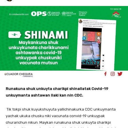
Runakuna shuk unkuyta charikpi shinallatak Covid-19
unkuymanta ashtawan llaki kan nin CDC.
Tik tokpi shuk kuyukshuyuta yallichinakurka CDC unkuymanta
yachak ukuka chusku niki vacunata convid-19 unkuypak
churarichun nikun. Maykan runakuna shuk unkuyta charikpi