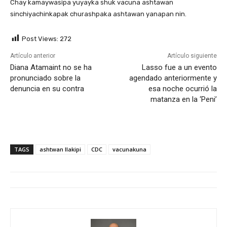
Chay kamaywasipa yuyayka shuk vacuna ashtawan
sinchiyachinkapak churashpaka ashtawan yanapan nin.
Post Views:
272
Artículo anterior
Artículo siguiente
Diana Atamaint no se ha
Lasso fue a un evento
pronunciado sobre la
agendado anteriormente y
denuncia en su contra
esa noche ocurrió la
matanza en la ‘Peni’
TAGS
ashtwan llakipi
CDC
vacunakuna