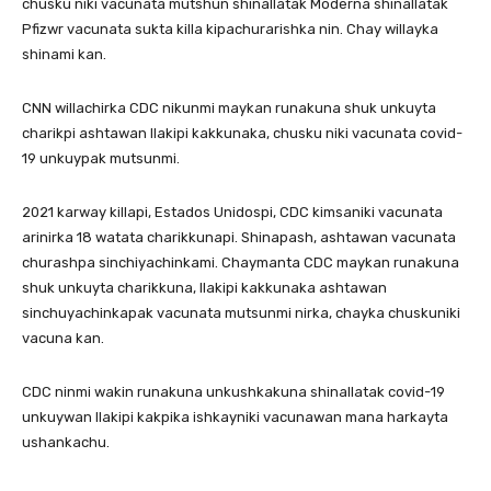
chusku niki vacunata mutshun shinallatak Moderna shinallatak
Pfizwr vacunata sukta killa kipachurarishka nin. Chay willayka
shinami kan.
CNN willachirka CDC nikunmi maykan runakuna shuk unkuyta
charikpi ashtawan llakipi kakkunaka, chusku niki vacunata covid-
19 unkuypak mutsunmi.
2021 karway killapi, Estados Unidospi, CDC kimsaniki vacunata
arinirka 18 watata charikkunapi. Shinapash, ashtawan vacunata
churashpa sinchiyachinkami. Chaymanta CDC maykan runakuna
shuk unkuyta charikkuna, llakipi kakkunaka ashtawan
sinchuyachinkapak vacunata mutsunmi nirka, chayka chuskuniki
vacuna kan.
CDC ninmi wakin runakuna unkushkakuna shinallatak covid-19
unkuywan llakipi kakpika ishkayniki vacunawan mana harkayta
ushankachu.