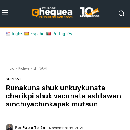
Inglés
Español
Português
Inicio
Kichwa
SHINAMI
SHINAMI
Runakuna shuk unkuykunata
charikpi shuk vacunata ashtawan
sinchiyachinkapak mutsun
Por
Pablo Terán
Noviembre 15, 2021