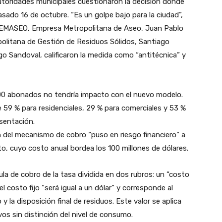
 autoridades municipales cuestionaron la decisión donde
sado 16 de octubre. “Es un golpe bajo para la ciudad”,
de EMASEO, Empresa Metropolitana de Aseo, Juan Pablo
olitana de Gestión de Residuos Sólidos, Santiago
go Sandoval, calificaron la medida como “antitécnica” y
000 abonados no tendría impacto con el nuevo modelo.
e 59 % para residenciales, 29 % para comerciales y 53 %
esentación.
n del mecanismo de cobro “puso en riesgo financiero” a
ito, cuyo costo anual bordea los 100 millones de dólares.
la de cobro de la tasa dividida en dos rubros: un “costo
 el costo fijo “será igual a un dólar” y corresponde al
 la disposición final de residuos. Este valor se aplica
os sin distinción del nivel de consumo.