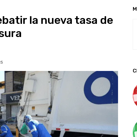
M
batir la nueva tasa de
sura
25
C