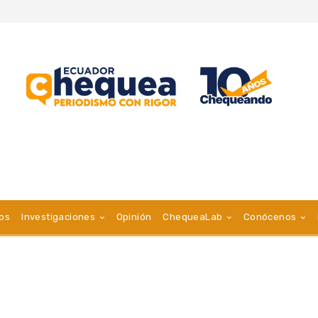
vos
Investigaciones
Opinión
ChequeaLab
Conócenos