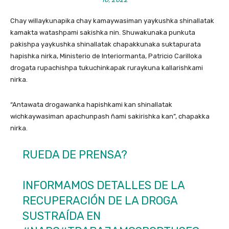
Chay willaykunapika chay kamaywasiman yaykushka shinallatak
kamakta watashpami sakishka nin. Shuwakunaka punkuta
pakishpa yaykushka shinallatak chapakkunaka suktapurata
hapishka nirka, Ministerio de Interiormanta, Patricio Carilloka
drogata rupachishpa tukuchinkapak ruraykuna kallarishkami
nirka.
“Antawata drogawanka hapishkami kan shinallatak
wichkaywasiman apachunpash ñami sakirishka kan”, chapakka
nirka.
RUEDA DE PRENSA?
INFORMAMOS DETALLES DE LA
RECUPERACIÓN DE LA DROGA
SUSTRAÍDA EN