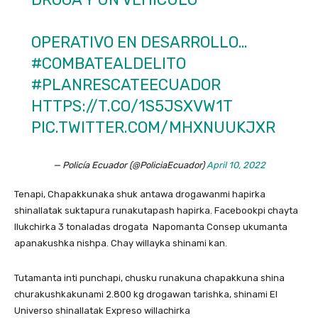
OPERATIVO EN DESARROLLO…
#COMBATEALDELITO
#PLANRESCATEECUADOR
HTTPS://T.CO/1S5JSXVW1T
PIC.TWITTER.COM/MHXNUUKJXR
— Policía Ecuador (@PoliciaEcuador)
April 10, 2022
Tenapi, Chapakkunaka shuk antawa drogawanmi hapirka
shinallatak suktapura runakutapash hapirka. Facebookpi chayta
llukchirka 3 tonaladas drogata Napomanta Consep ukumanta
apanakushka nishpa. Chay willayka shinami kan.
Tutamanta inti punchapi, chusku runakuna chapakkuna shina
churakushkakunami 2.800 kg drogawan tarishka, shinami El
Universo shinallatak Expreso willachirka