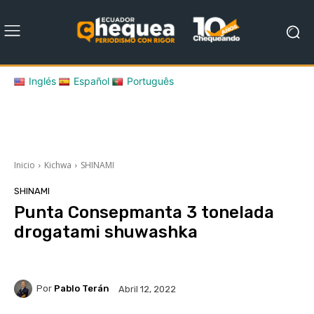
Inglés
Español
Português
Inicio
Kichwa
SHINAMI
SHINAMI
Punta Consepmanta 3 tonelada
drogatami shuwashka
Por
Pablo Terán
Abril 12, 2022