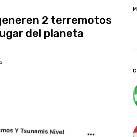
M
generen 2 terremotos
ugar del planeta
22
C