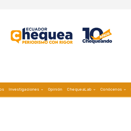
vos
Investigaciones
Opinión
ChequeaLab
Conócenos