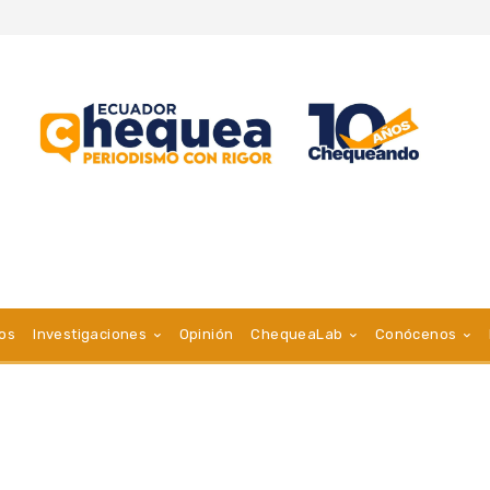
vos
Investigaciones
Opinión
ChequeaLab
Conócenos