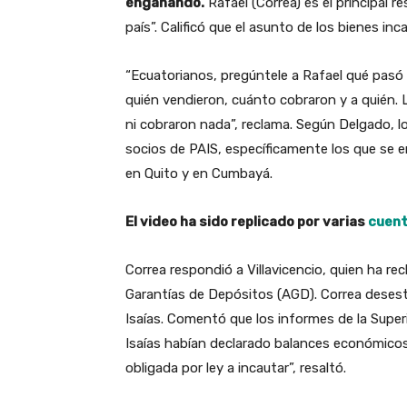
engañando.
Rafael (Correa) es el principal r
país”. Calificó que el asunto de los bienes i
“Ecuatorianos, pregúntele a Rafael qué pasó 
quién vendieron, cuánto cobraron y a quién.
ni cobraron nada”, reclama. Según Delgado, l
socios de PAIS, específicamente los que se
en Quito y en Cumbayá.
El video ha sido replicado por varias
cuen
Correa respondió a Villavicencio, quien ha re
Garantías de Depósitos (AGD). Correa desesti
Isaías. Comentó que los informes de la Supe
Isaías habían declarado balances económico
obligada por ley a incautar”, resaltó.