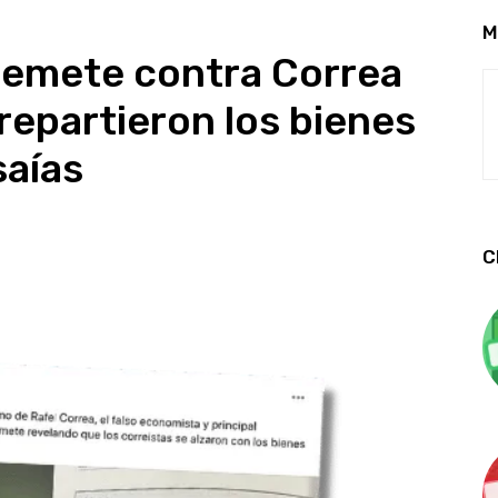
M
remete contra Correa
repartieron los bienes
saías
C