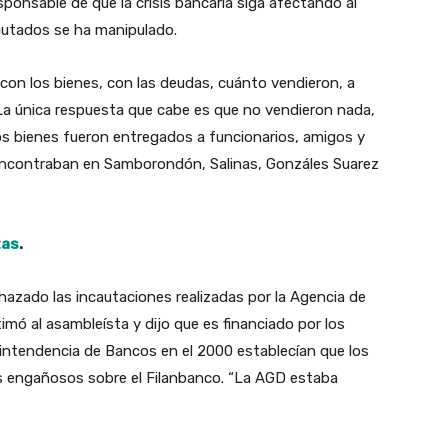
esponsable de que la crisis bancaria siga afectando al
ncautados se ha manipulado.
con los bienes, con las deudas, cuánto vendieron, a
 La única respuesta que cabe es que no vendieron nada,
os bienes fueron entregados a funcionarios, amigos y
 encontraban en Samborondón, Salinas, Gonzáles Suarez
tas
.
chazado las incautaciones realizadas por la Agencia de
mó al asambleísta y dijo que es financiado por los
rintendencia de Bancos en el 2000 establecían que los
s engañosos sobre el Filanbanco. “La AGD estaba