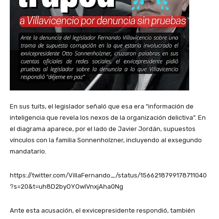
En sus tuits, el legislador señaló que esa era “información de
inteligencia que revela los nexos de la organización delictiva”. En
el diagrama aparece, por el lado de Javier Jordán, supuestos
vínculos con la familia Sonnenholzner, incluyendo al exsegundo
mandatario.
https://twitter.com/VillaFernando_/status/1566218799178711040
?s=20&t=uh8D2byOYOwIVnxjAha0Ng
Ante esta acusación, el exvicepresidente respondió, también