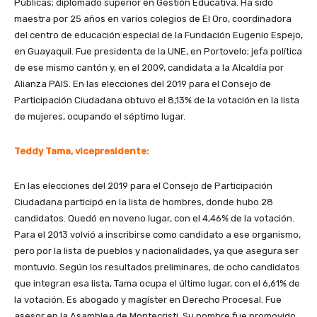
Públicas; diplomado superior en Gestión Educativa. Ha sido
maestra por 25 años en varios colegios de El Oro, coordinadora
del centro de educación especial de la Fundación Eugenio Espejo,
en Guayaquil. Fue presidenta de la UNE, en Portovelo; jefa política
de ese mismo cantón y, en el 2009, candidata a la Alcaldía por
Alianza PAIS. En las elecciones del 2019 para el Consejo de
Participación Ciudadana obtuvo el 8,13% de la votación en la lista
de mujeres, ocupando el séptimo lugar.
Teddy Tama, vicepresidente:
En las elecciones del 2019 para el Consejo de Participación
Ciudadana participó en la lista de hombres, donde hubo 28
candidatos. Quedó en noveno lugar, con el 4,46% de la votación.
Para el 2013 volvió a inscribirse como candidato a ese organismo,
pero por la lista de pueblos y nacionalidades, ya que asegura ser
montuvio. Según los resultados preliminares, de ocho candidatos
que integran esa lista, Tama ocupa el último lugar, con el 6,61% de
la votación. Es abogado y magíster en Derecho Procesal. Fue
asesor en la Asamblea de Montecristi. Su nombre fue promovido