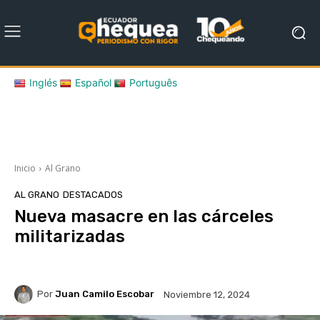
Inglés
Español
Português
Inicio
Al Grano
AL GRANO
DESTACADOS
Nueva masacre en las cárceles
militarizadas
Por
Juan Camilo Escobar
Noviembre 12, 2024