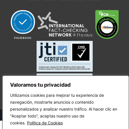
Valoramos tu privacidad
Utilizamos cookies para mejorar tu experiencia de
navegación, mostrarte anuncios o contenido
personalizados y analizar nuestro tráfico. Al hacer clic en
© Copyright Ecuador Chequea 2025.
"Aceptar todo", aceptas nuestro uso de
cookies.
Política de Cookies