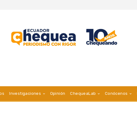
vos
Investigaciones
Opinión
ChequeaLab
Conócenos