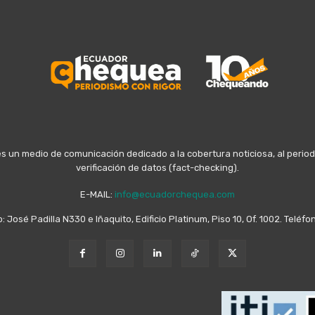
n medio de comunicación dedicado a la cobertura noticiosa, al periodis
verificación de datos (fact-checking).
E-MAIL:
info@ecuadorchequea.com
o: José Padilla N330 e Iñaquito, Edificio Platinum, Piso 10, Of. 1002. Telé