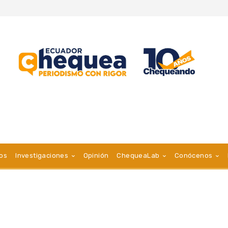
vos
Investigaciones
Opinión
ChequeaLab
Conócenos