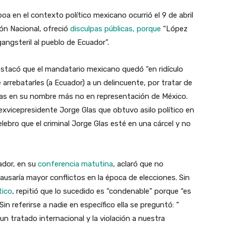
a en el contexto político mexicano ocurrió el 9 de abril
ión Nacional, ofreció
disculpas públicas, porque
“López
angsteril al pueblo de Ecuador”.
estacó que el mandatario mexicano quedó “en ridículo
 arrebatarles (a Ecuador) a un delincuente, por tratar de
ulpas en su nombre más no en representación de México.
al exvicepresidente Jorge Glas que obtuvo asilo político en
elebro que el criminal Jorge Glas esté en una cárcel y no
ador, en su
conferencia matutina
, aclaró que no
e causaría mayor conflictos en la época de elecciones. Sin
tico
, repitió que lo sucedido es “condenable” porque “es
Sin referirse a nadie en específico ella se preguntó: “
n tratado internacional y la violación a nuestra