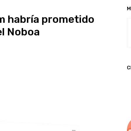
M
m habría prometido
el Noboa
C