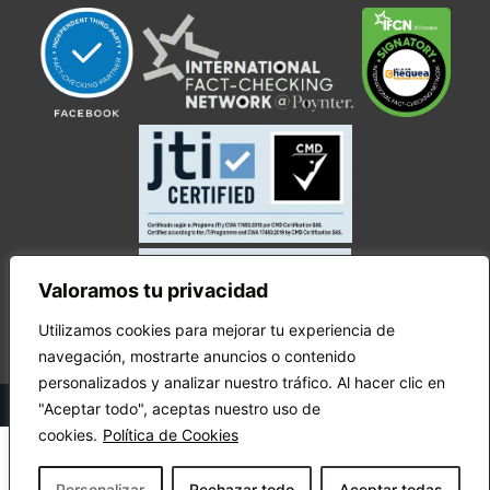
Valoramos tu privacidad
Utilizamos cookies para mejorar tu experiencia de
navegación, mostrarte anuncios o contenido
personalizados y analizar nuestro tráfico. Al hacer clic en
© Copyright Ecuador Chequea 2025.
"Aceptar todo", aceptas nuestro uso de
cookies.
Política de Cookies
Personalizar
Rechazar todo
Aceptar todas