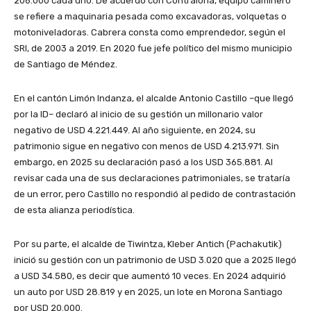
206.000 cada uno. De acuerdo con Contraloría, equipo caminero
se refiere a maquinaria pesada como excavadoras, volquetas o
motoniveladoras. Cabrera consta como emprendedor, según el
SRI, de 2003 a 2019. En 2020 fue jefe político del mismo municipio
de Santiago de Méndez.
En el cantón Limón Indanza, el alcalde Antonio Castillo –que llegó
por la ID– declaró al inicio de su gestión un millonario valor
negativo de USD 4.221.449. Al año siguiente, en 2024, su
patrimonio sigue en negativo con menos de USD 4.213.971. Sin
embargo, en 2025 su declaración pasó a los USD 365.881. Al
revisar cada una de sus declaraciones patrimoniales, se trataría
de un error, pero Castillo no respondió al pedido de contrastación
de esta alianza periodística.
Por su parte, el alcalde de Tiwintza, Kleber Antich (Pachakutik)
inició su gestión con un patrimonio de USD 3.020 que a 2025 llegó
a USD 34.580, es decir que aumentó 10 veces. En 2024 adquirió
un auto por USD 28.819 y en 2025, un lote en Morona Santiago
por USD 20.000.