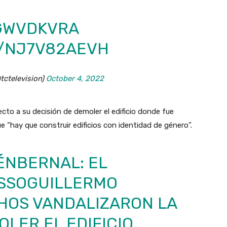
PGWVDKVRA
M/NJ7V82AEVH
tctelevision)
October 4, 2022
ecto a su decisión de demoler el edificio donde fue
e “hay que construir edificios con identidad de género”.
ÉNBERNAL
: EL
SSOGUILLERMO
HOS VANDALIZARON LA
OLER EL EDIFICIO