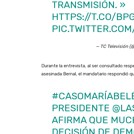
TRANSMISIÓN. »
HTTPS://T.CO/B
PIC.TWITTER.CO
— TC Televisión (@
Durante la entrevista, al ser consultado resp
asesinada Bernal, el mandatario respondió qu
#CASOMARÍABEL
PRESIDENTE
@LA
AFIRMA QUE MUC
DECISIÓN DE DEM