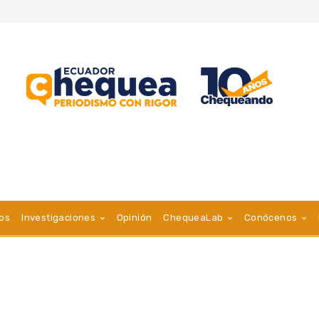
vos
Investigaciones
Opinión
ChequeaLab
Conócenos