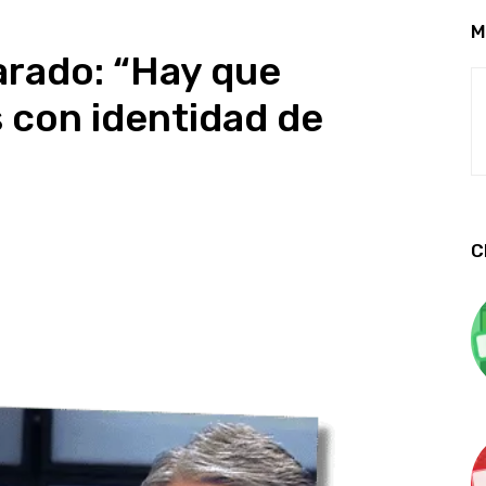
M
arado: “Hay que
s con identidad de
C