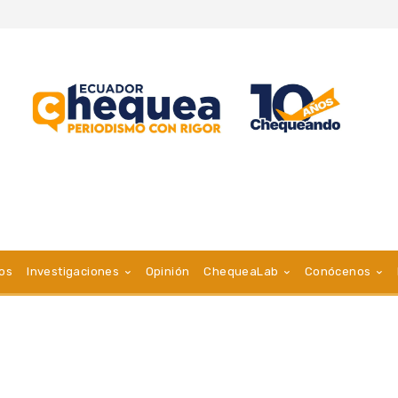
vos
Investigaciones
Opinión
ChequeaLab
Conócenos