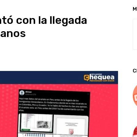
M
tó con la llegada
lanos
C