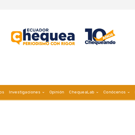
vos
Investigaciones
Opinión
ChequeaLab
Conócenos