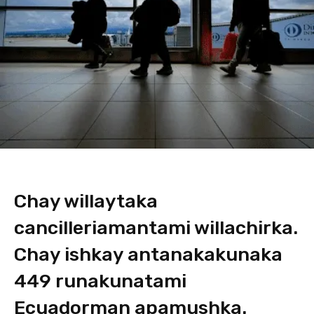
Chay willaytaka
cancilleriamantami willachirka.
Chay ishkay antanakakunaka
449 runakunatami
Ecuadorman apamushka.