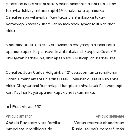
runakuna karka shinallatak 6 colombiamanta runakuna. Chay
tukuyka, ishkay antanakapi 449 runakunata apamurka.
Cancilleriapa willaypika, “kay tukuriy antankapika tukuy
Varsoviapi kashkakunami, chay makanakuymanta llukshirka”,
nirka.
Madridmanta llukshirka Varsoviaman chayashpa runakunata
apamunkapak. Kay ishkayniki antankaka ishkaypura Covid-19
unkuywan karkakuna, shinapash shuk kuskapi churarkakuna.
Canciller, Juan Carlos Holguínka, 121 ecuadormanta runakunami
Ucrania manñamanta 4 shinallatak 5 pawkar killata llukshishka
nirka. Chaykunami Rumaniapi, Hungriapi shinallatak Eslovaquiapi
kan. Kay hunkaypi apamunkapak shuyakun, nirka.
Post Views:
237
Artículo anterior
Artículo siguiente
Abdalá Bucaram y su familia
Varias marcas abandonan
inmediata, prohibidos de
Rusia, ¿el país comerá más