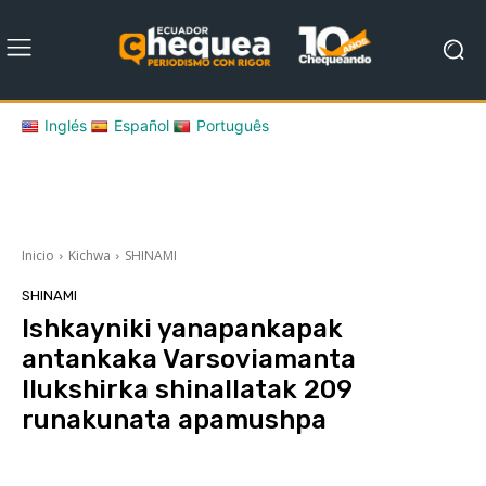
Inglés
Español
Português
Inicio
Kichwa
SHINAMI
SHINAMI
Ishkayniki yanapankapak
antankaka Varsoviamanta
llukshirka shinallatak 209
runakunata apamushpa