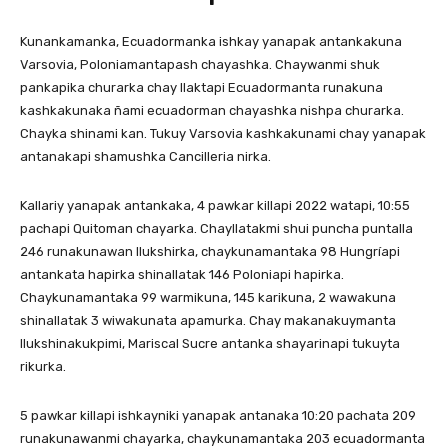
Kunankamanka, Ecuadormanka ishkay yanapak antankakuna
Varsovia, Poloniamantapash chayashka. Chaywanmi shuk
pankapika churarka chay llaktapi Ecuadormanta runakuna
kashkakunaka ñami ecuadorman chayashka nishpa churarka.
Chayka shinami kan. Tukuy Varsovia kashkakunami chay yanapak
antanakapi shamushka Cancilleria nirka.
Kallariy yanapak antankaka, 4 pawkar killapi 2022 watapi, 10:55
pachapi Quitoman chayarka. Chayllatakmi shui puncha puntalla
246 runakunawan llukshirka, chaykunamantaka 98 Hungríapi
antankata hapirka shinallatak 146 Poloniapi hapirka.
Chaykunamantaka 99 warmikuna, 145 karikuna, 2 wawakuna
shinallatak 3 wiwakunata apamurka. Chay makanakuymanta
llukshinakukpimi, Mariscal Sucre antanka shayarinapi tukuyta
rikurka.
5 pawkar killapi ishkayniki yanapak antanaka 10:20 pachata 209
runakunawanmi chayarka, chaykunamantaka 203 ecuadormanta