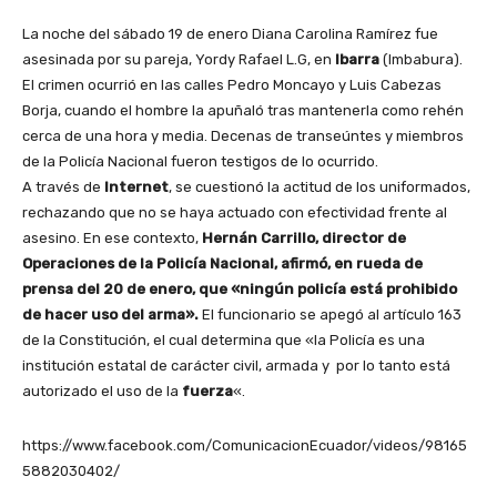
La noche del sábado 19 de enero Diana Carolina Ramírez fue
asesinada por su pareja, Yordy Rafael L.G, en
Ibarra
(Imbabura).
El crimen ocurrió en las calles Pedro Moncayo y Luis Cabezas
Borja, cuando el hombre la apuñaló tras mantenerla como rehén
cerca de una hora y media. Decenas de transeúntes y miembros
de la Policía Nacional fueron testigos de lo ocurrido.
A través de
Internet
, se cuestionó la actitud de los uniformados,
rechazando que no se haya actuado con efectividad frente al
asesino. En ese contexto,
Hernán Carrillo, director de
Operaciones de la Policía Nacional, afirmó, en rueda de
prensa del 20 de enero, que «ningún policía está prohibido
de hacer uso del arma».
El funcionario se apegó al artículo 163
de la Constitución, el cual determina que «la Policía es una
institución estatal de carácter civil, armada y por lo tanto está
autorizado el uso de la
fuerza
«.
https://www.facebook.com/ComunicacionEcuador/videos/98165
5882030402/