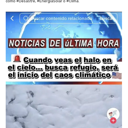
como #Desastre, #EnergíaSolar o #Clima.