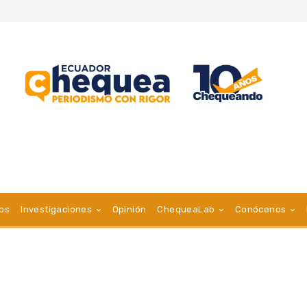
vos
Investigaciones
Opinión
ChequeaLab
Conócenos