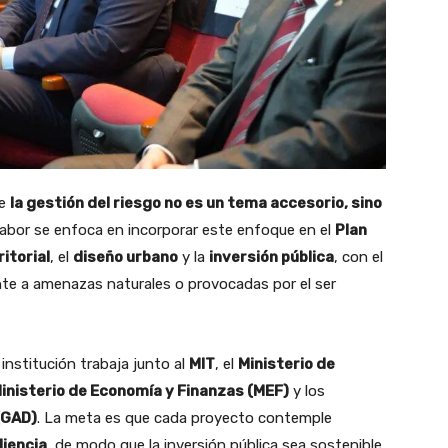
ue
la gestión del riesgo no es un tema accesorio, sino
 labor se enfoca en incorporar este enfoque en el
Plan
ritorial
, el
diseño urbano
y la
inversión pública
, con el
ente a amenazas naturales o provocadas por el ser
 institución trabaja junto al
MIT
, el
Ministerio de
inisterio de Economía y Finanzas (MEF)
y los
(GAD)
. La meta es que cada proyecto contemple
liencia
, de modo que la inversión pública sea sostenible