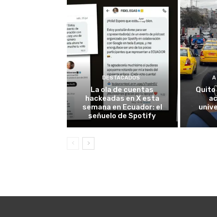
DESTACADOS
A
La ola de cuentas
Quito
hackeadas en X esta
ac
semana en Ecuador: el
univ
señuelo de Spotify