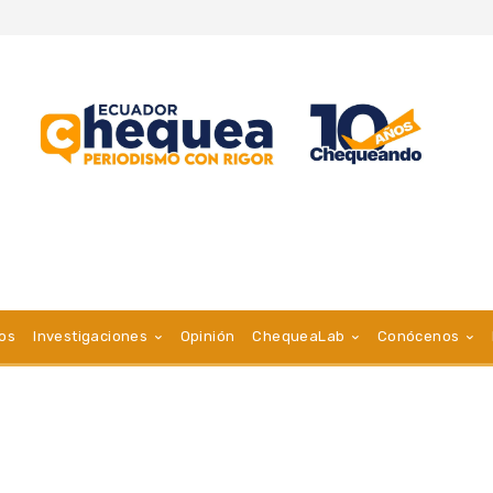
vos
Investigaciones
Opinión
ChequeaLab
Conócenos