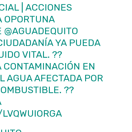
IAL | ACCIONES
NA OPORTUNA
E
@AGUADEQUITO
CIUDADANÍA YA PUEDA
IDO VITAL. ??
A CONTAMINACIÓN EN
EL AGUA AFECTADA POR
OMBUSTIBLE. ??
A
M/LVQWUIORGA