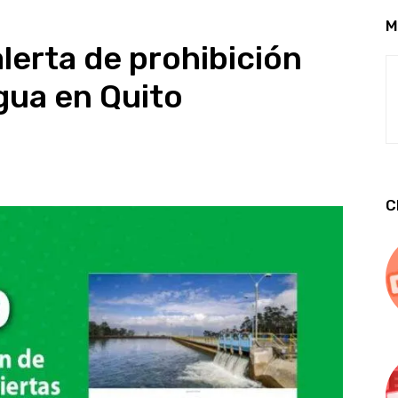
M
lerta de prohibición
gua en Quito
C