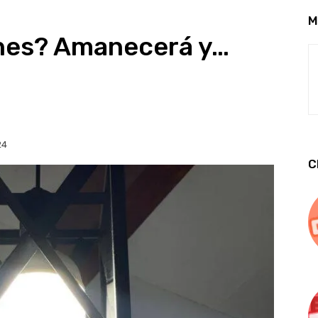
M
ones? Amanecerá y…
24
C