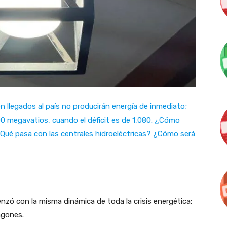
n llegados al país no producirán energía de inmediato;
0 megavatios, cuando el déficit es de 1,080. ¿Cómo
Qué pasa con las centrales hidroeléctricas? ¿Cómo será
zó con la misma dinámica de toda la crisis energética:
agones.