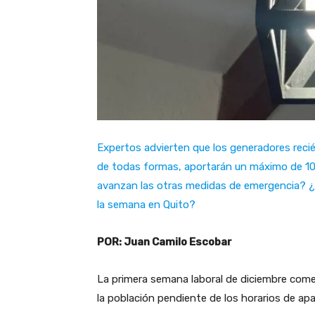
Expertos advierten que los generadores recié
de todas formas, aportarán un máximo de 10
avanzan las otras medidas de emergencia? ¿
la semana en Quito?
POR: Juan Camilo Escobar
La primera semana laboral de diciembre comen
la población pendiente de los horarios de ap