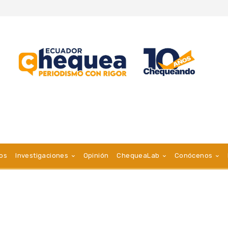
vos
Investigaciones
Opinión
ChequeaLab
Conócenos