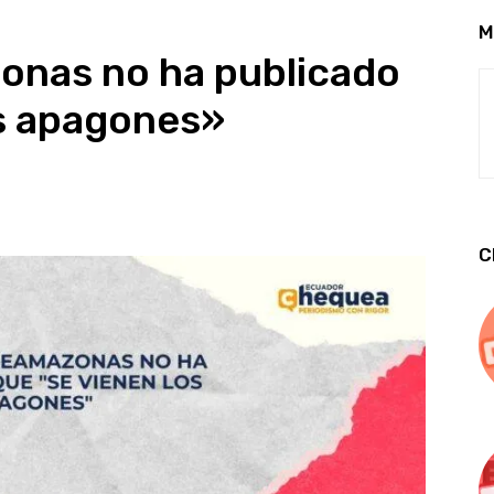
M
zonas no ha publicado
os apagones»
C