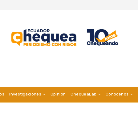
vos
Investigaciones
Opinión
ChequeaLab
Conócenos