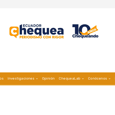
vos
Investigaciones
Opinión
ChequeaLab
Conócenos