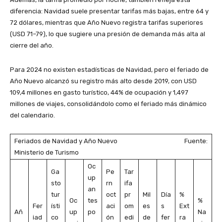
diferencia: Navidad suele presentar tarifas más bajas, entre 64 y
72 dólares, mientras que Año Nuevo registra tarifas superiores
(USD 71–79), lo que sugiere una presión de demanda más alta al
cierre del año.
Para 2024 no existen estadísticas de Navidad, pero el feriado de
Año Nuevo alcanzó su registro más alto desde 2019, con USD
109,4 millones en gasto turístico, 44% de ocupación y 1,497
millones de viajes, consolidándolo como el feriado más dinámico
del calendario.
Feriados de Navidad y Año Nuevo Fuente:
Ministerio de Turismo
Oc
Ga
Pe
Tar
up
sto
rn
ifa
an
tur
oct
pr
Mil
Día
%
Oc
tes
%
Fer
ísti
aci
om
es
s
Ext
Añ
up
po
Na
iad
co
ón
edi
de
fer
ra