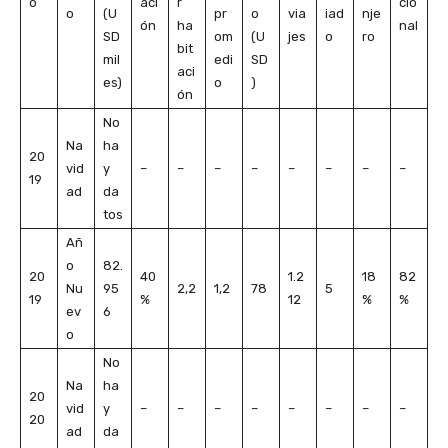
o
aci
r
cio
o
(U
pr
o
via
iad
nje
ón
ha
nal
SD
om
(U
jes
o
ro
bit
mil
edi
SD
aci
es)
o
)
ón
No
Na
ha
20
vid
y
–
–
–
–
–
–
–
–
19
ad
da
tos
Añ
o
82.
20
40
1.2
18
82
Nu
95
2,2
1,2
78
5
19
%
12
%
%
ev
6
o
No
Na
ha
20
vid
y
–
–
–
–
–
–
–
–
20
ad
da