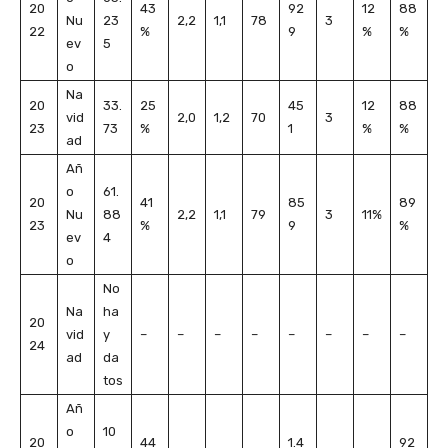
20
43
92
12
88
Nu
23
2,2
1,1
78
3
22
%
9
%
%
ev
5
o
Na
20
33.
25
45
12
88
vid
2,0
1,2
70
3
23
73
%
1
%
%
ad
Añ
o
61.
20
41
85
89
Nu
88
2,2
1,1
79
3
11%
23
%
9
%
ev
4
o
No
Na
ha
20
vid
y
–
–
–
–
–
–
–
–
24
ad
da
tos
Añ
o
10
20
44
1.4
92