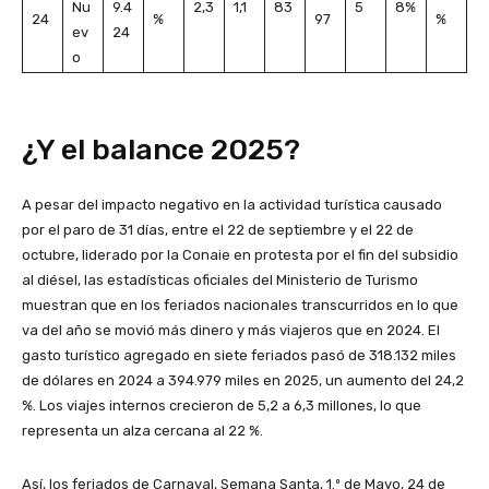
Nu
9.4
2,3
1,1
83
5
8%
24
%
97
%
ev
24
o
¿Y el balance 2025?
A pesar del impacto negativo en la actividad turística causado
por el paro de 31 días, entre el 22 de septiembre y el 22 de
octubre, liderado por la Conaie en protesta por el fin del subsidio
al diésel, las estadísticas oficiales del Ministerio de Turismo
muestran que en los feriados nacionales transcurridos en lo que
va del año se movió más dinero y más viajeros que en 2024. El
gasto turístico agregado en siete feriados pasó de 318.132 miles
de dólares en 2024 a 394.979 miles en 2025, un aumento del 24,2
%. Los viajes internos crecieron de 5,2 a 6,3 millones, lo que
representa un alza cercana al 22 %.
Así, los feriados de Carnaval, Semana Santa, 1.º de Mayo, 24 de