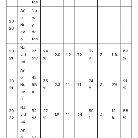
tos
Añ
No
o
ha
20
Nu
y
–
–
–
–
–
–
–
–
20
ev
da
o
tos
Na
20
23.
24
32
89
vid
2,0
1,2
72
3
11%
21
617
%
9
%
ad
Añ
o
42.
20
35
74
91
Nu
58
2,3
1,1
71
3
9%
21
%
8
%
ev
6
o
Na
20
32.
27
50
12
88
vid
1,9
1,1
64
3
22
66
%
1
%
%
ad
Añ
o
63.