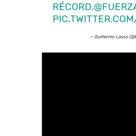
RÉCORD.
@FUERZ
PIC.TWITTER.CO
— Guillermo Lasso (@