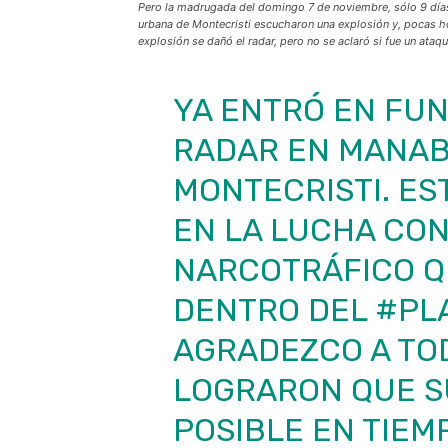
Pero la madrugada del domingo 7 de noviembre, sólo 9 días 
urbana de Montecristi escucharon una explosión y, pocas ho
explosión se dañó el radar, pero no se aclaró si fue un ataque
YA ENTRÓ EN FU
RADAR EN MANABÍ
MONTECRISTI. ES
EN LA LUCHA CON
NARCOTRÁFICO Q
DENTRO DEL
#PL
AGRADEZCO A TO
LOGRARON QUE S
POSIBLE EN TIEM