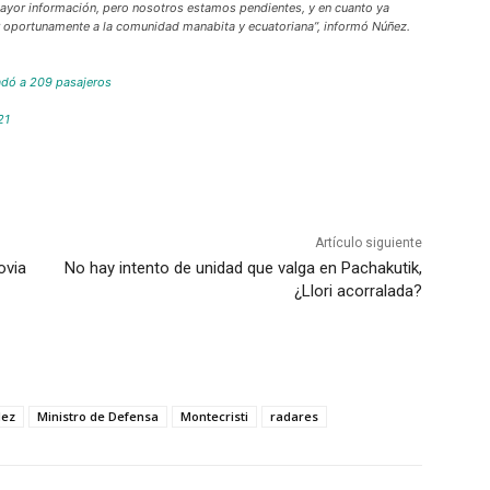
mayor información, pero nosotros estamos pendientes, y en cuanto ya
r oportunamente a la comunidad manabita y ecuatoriana”, informó Núñez.
ladó a 209 pasajeros
21
Artículo siguiente
ovia
No hay intento de unidad que valga en Pachakutik,
¿Llori acorralada?
dez
Ministro de Defensa
Montecristi
radares