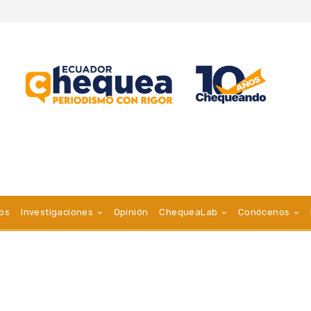
vos
Investigaciones
Opinión
ChequeaLab
Conócenos