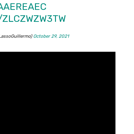
AAEREAEC
M/ZLCZWZW3TW
LassoGuillermo)
October 29, 2021