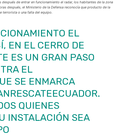
después de entrar en funcionamiento el radar, los habitantes de la zona
ras después, el Ministerio de la Defensa reconocía que producto de la
 terrorista o una falla del equipo.
NCIONAMIENTO EL
, EN EL CERRO DE
TE ES UN GRAN PASO
TRA EL
UE SE ENMARCA
ANRESCATEECUADOR
.
DOS QUIENES
U INSTALACIÓN SEA
PO