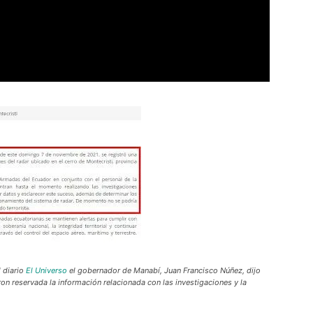
l diario
El Universo
el gobernador de Manabí, Juan Francisco Núñez, dijo
on reservada la información relacionada con las investigaciones y la