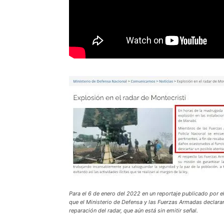
Para el 6 de enero del 2022 en un reportaje publicado por e
que el Ministerio de Defensa y las Fuerzas Armadas declarar
reparación del radar, que aún está sin emitir señal.