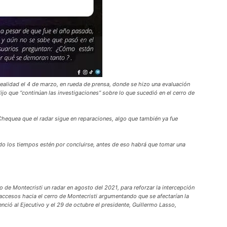
realidad el 4 de marzo, en rueda de prensa, donde se hizo una evaluación
dijo que “continúan las investigaciones” sobre lo que sucedió en el cerro de
Chequea que el radar sigue en reparaciones, algo que también ya fue
do los tiempos estén por concluirse, antes de eso habrá que tomar una
ro de Montecristi un radar en agosto del 2021, para reforzar la intercepción
accesos hacia el cerro de Montecristi argumentando que se afectarían la
ció al Ejecutivo y el 29 de octubre el presidente, Guillermo Lasso,